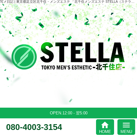
写メ日記 | 東京都足立区北千住・メンズエステ 「北千住メンズエステ STELLA（ステラ）」
OPEN.12:00 - 翌5:00
home
menu
080-4003-3154
HOME
MENU