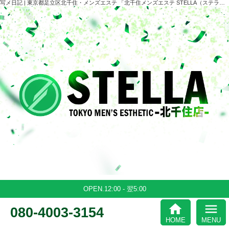
写メ日記 | 東京都足立区北千住・メンズエステ 「北千住メンズエステ STELLA（ステラ）」
OPEN.12:00 - 翌5:00
home
menu
080-4003-3154
HOME
MENU